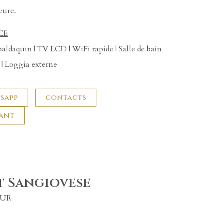
eure.
CE
à baldaquin | TV LCD | WiFi rapide | Salle de bain
 | Loggia externe
sapp
contacts
nant
 Sangiovese
OUR