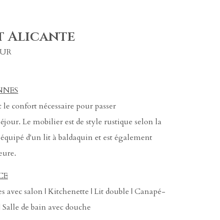
 Alicante
OUR
NNES
t le confort nécessaire pour passer
jour. Le mobilier est de style rustique selon la
 équipé d'un lit à baldaquin et est également
eure.
CE
 avec salon | Kitchenette | Lit double | Canapé-
 | Salle de bain avec douche