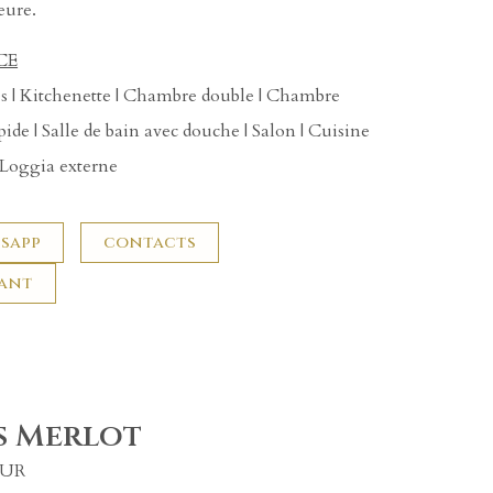
eure.
CE
es | Kitchenette | Chambre double | Chambre
ide | Salle de bain avec douche | Salon | Cuisine
| Loggia externe
sapp
contacts
nant
s Merlot
OUR