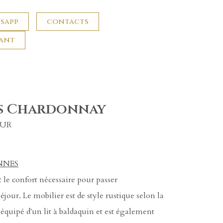
sapp
contacts
nant
s Chardonnay
OUR
NNES
t le confort nécessaire pour passer
jour. Le mobilier est de style rustique selon la
 équipé d'un lit à baldaquin et est également