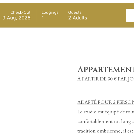
Check-Out
Lodgings
Guests
9 Aug, 2026
1
2
Adults
Appartemen
À PARTIR DE 90 € PAR J
ADAPTÉ POUR 2 PERSO
Le studio est équipé de tou
confortablement un long sé
tradition ombrienne, il est