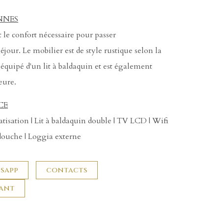
NNES
t le confort nécessaire pour passer
jour. Le mobilier est de style rustique selon la
 équipé d'un lit à baldaquin et est également
eure.
CE
atisation | Lit à baldaquin double | TV LCD | Wifi
 douche | Loggia externe
sapp
contacts
nant